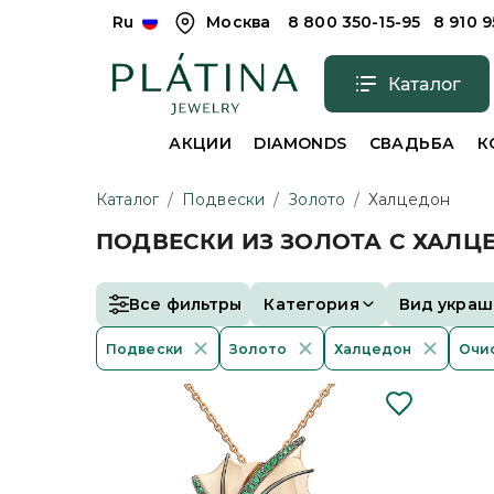
Ru
Москва
8 800 350-15-95
8 910 
Каталог
АКЦИИ
DIAMONDS
СВАДЬБА
К
Каталог
/
Подвески
/
Золото
/
Халцедон
ПОДВЕСКИ ИЗ ЗОЛОТА С ХАЛ
Все фильтры
Категория
Вид украш
Подвески
Золото
Халцедон
Очис