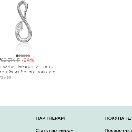
₽
-64%
62 314
₽
 «Змея. Безграничность
стей» из белого золота с
нтами
тзыва
ПАРТНЕРАМ
ПОКУПАТЕ
Стать партнёром
Подарочные