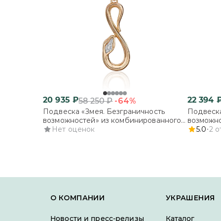
20 935
₽
22 394
-64%
58 250
₽
Подвеска «Змея. Безграничность
Подвеска
возможностей» из комбинированного
возможно
золота с бриллиантами
Нет оценок
бриллиа
5.0
2
о
О КОМПАНИИ
УКРАШЕНИЯ
Новости и пресс-релизы
Каталог