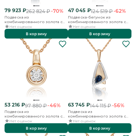
79 923
₽
47 045
₽
-70%
-62%
262 824
₽
124 519
₽
Подвеска из
Подвеска-бегунок из
комбинированного золота с
комбинированного золота с
сапфиром и бриллиантами
бриллиантом
Нет оценок
Нет оценок
В корзину
В корзину
53 216
₽
63 745
₽
-46%
-56%
97 880
₽
144 115
₽
Подвеска из
Подвеска из
комбинированного золота с
комбинированного золота с
бриллиантом
сапфиром и бриллиантами
Нет оценок
Нет оценок
В корзину
В корзину