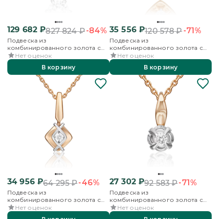
129 682
₽
35 556
₽
-84%
-71%
827 824
₽
120 578
₽
Подвеска из
Подвеска из
комбинированного золота с
комбинированного золота с
бриллиантом
бриллиантом
Нет оценок
Нет оценок
В корзину
В корзину
34 956
₽
27 302
₽
-46%
-71%
64 295
₽
92 583
₽
Подвеска из
Подвеска из
комбинированного золота с
комбинированного золота с
бриллиантом
бриллиантом
Нет оценок
Нет оценок