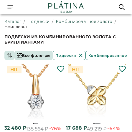
Каталог
/
Подвески
/
Комбинированное золото
/
Бриллиант
ПОДВЕСКИ ИЗ КОМБИНИРОВАННОГО ЗОЛОТА С
БРИЛЛИАНТАМИ
Все фильтры
Подвески
Комбинированное з
32 480
₽
17 688
₽
-76%
-64%
135 564
₽
49 219
₽