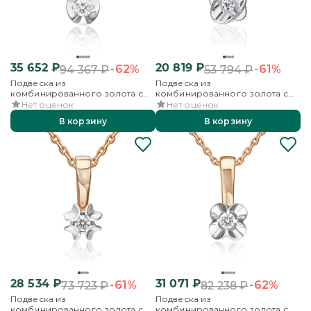
35 652
₽
20 819
₽
-62%
-61%
94 367
₽
53 794
₽
Подвеска из
Подвеска из
комбинированного золота с
комбинированного золота с
бриллиантом
бриллиантом
Нет оценок
Нет оценок
В корзину
В корзину
28 534
₽
31 071
₽
-61%
-62%
73 723
₽
82 238
₽
Подвеска из
Подвеска из
комбинированного золота с
комбинированного золота с