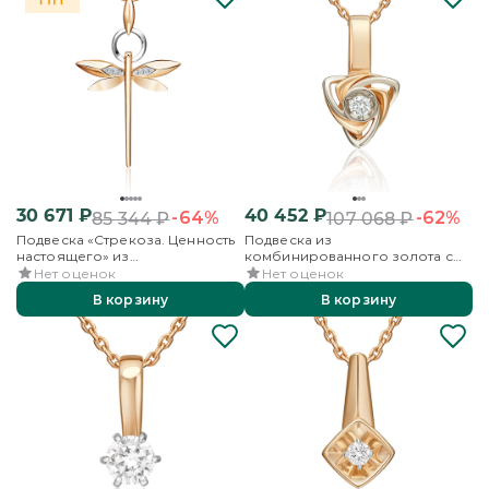
30 671
₽
40 452
₽
-64%
-62%
85 344
₽
107 068
₽
Подвеска «Стрекоза. Ценность
Подвеска из
настоящего» из
комбинированного золота с
комбинированного золота с
бриллиантом
Нет оценок
Нет оценок
бриллиантами
В корзину
В корзину