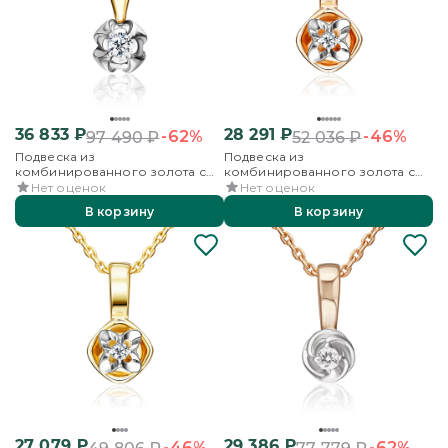
36 833
₽
28 291
₽
-62%
-46%
97 490
₽
52 036
₽
Подвеска из
Подвеска из
комбинированного золота с
комбинированного золота с
бриллиантом
бриллиантом
Нет оценок
Нет оценок
В корзину
В корзину
27 079
₽
29 386
₽
-46%
-62%