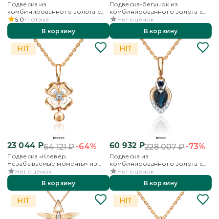
Подвеска из
Подвеска-бегунок из
комбинированного золота с
комбинированного золота с
бриллиантом
бриллиантами
5.0
1
отзыв
Нет оценок
В корзину
В корзину
23 044
₽
60 932
₽
-64%
-73%
64 121
₽
228 007
₽
Подвеска «Клевер.
Подвеска из
Незабываемые моменты» из
комбинированного золота с
комбинированного золота с
сапфирами и бриллиантами
Нет оценок
Нет оценок
бриллиантами
В корзину
В корзину