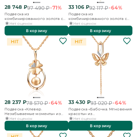
28 748
₽
33 106
₽
-71%
-64%
97 490
₽
92 117
₽
Подвеска из
Подвеска из
комбинированного золота с
комбинированного золота с
бриллиантом
бриллиантами
Нет оценок
Нет оценок
В корзину
В корзину
28 237
₽
33 430
₽
-64%
-64%
78 570
₽
93 020
₽
Подвеска «Клевер.
Подвеска «Бабочка. Мгновения
Незабываемые моменты» из
красоты» из
комбинированного золота с
комбинированного золота с
Нет оценок
Нет оценок
бриллиантами
бриллиантами
В корзину
В корзину