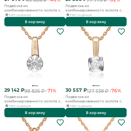
49 806
₽
77 779
₽
Подвеска из
Подвеска из
комбинированного золота с
комбинированного золота с
бриллиантом
бриллиантом
Нет оценок
Нет оценок
В корзину
В корзину
29 142
₽
30 557
₽
-71%
-76%
98 826
₽
127 538
₽
Подвеска из
Подвеска из
комбинированного золота с
комбинированного золота с
бриллиантом
бриллиантом
Нет оценок
Нет оценок
В корзину
В корзину