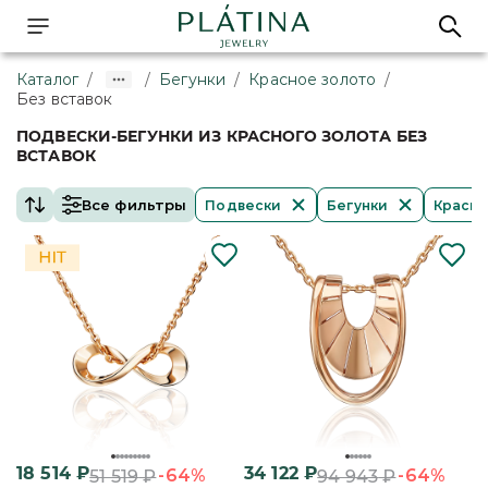
Каталог
/
/
Бегунки
/
Красное золото
/
Без вставок
ПОДВЕСКИ-БЕГУНКИ ИЗ КРАСНОГО ЗОЛОТА БЕЗ
ВСТАВОК
Все фильтры
Подвески
Бегунки
Красно
18 514
₽
34 122
₽
-64%
-64%
51 519
₽
94 943
₽