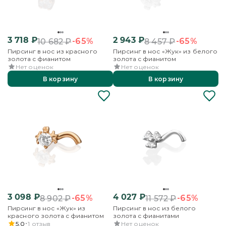
3 718
₽
2 943
₽
-65%
-65%
10 682
₽
8 457
₽
Пирсинг в нос из красного
Пирсинг в нос «Жук» из белого
золота с фианитом
золота с фианитом
Нет оценок
Нет оценок
В корзину
В корзину
3 098
₽
4 027
₽
-65%
-65%
8 902
₽
11 572
₽
Пирсинг в нос «Жук» из
Пирсинг в нос из белого
красного золота с фианитом
золота с фианитами
5.0
1
отзыв
Нет оценок