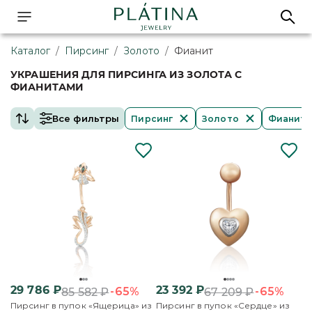
Каталог
/
Пирсинг
/
Золото
/
Фианит
УКРАШЕНИЯ ДЛЯ ПИРСИНГА ИЗ ЗОЛОТА С
ФИАНИТАМИ
Все фильтры
Пирсинг
Золото
Фианит
29 786
₽
23 392
₽
-65%
-65%
85 582
₽
67 209
₽
Пирсинг в пупок «Ящерица» из
Пирсинг в пупок «Сердце» из