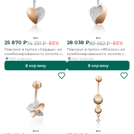
25 870
₽
28 038
₽
-65%
-65%
74 331
₽
80 562
₽
Пирсинг в пупок «Сердце» из
Пирсинг в пупок «Яблоко» из
комбинированного золота с
комбинированного золота с
фианитами
фианитами
Нет оценок
Нет оценок
В корзину
В корзину