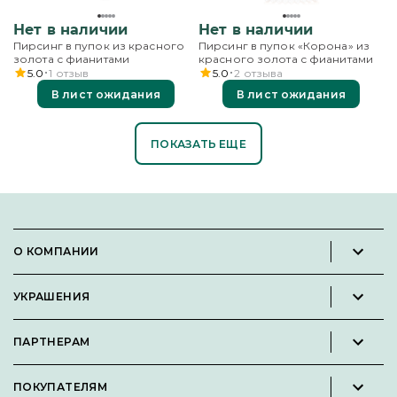
Нет в наличии
Нет в наличии
Пирсинг в пупок из красного
Пирсинг в пупок «Корона» из
золота с фианитами
красного золота с фианитами
5.0
1
отзыв
5.0
2
отзыва
В лист ожидания
В лист ожидания
ПОКАЗАТЬ ЕЩЕ
О КОМПАНИИ
Новости и пресс-релизы
УКРАШЕНИЯ
Вакансии
Каталог
Философия
ПАРТНЕРАМ
Кольца
Контакты
Стать партнёром
Серьги
Пользовательское соглашение
ПОКУПАТЕЛЯМ
Личный кабинет партнера
Подвески
Политика конфиденциальности