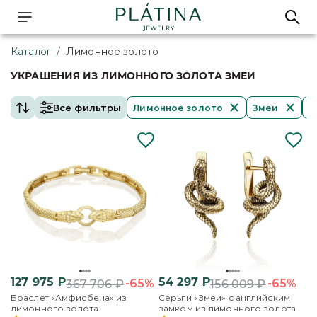
Каталог
/
Лимонное золото
УКРАШЕНИЯ ИЗ ЛИМОННОГО ЗОЛОТА ЗМЕИ
Все фильтры
Лимонное золото
Змеи
О
127 975
₽
54 297
₽
-65%
-65%
367 706
₽
156 009
₽
Браслет «Амфисбена» из
Серьги «Змеи» с английским
лимонного золота
замком из лимонного золота