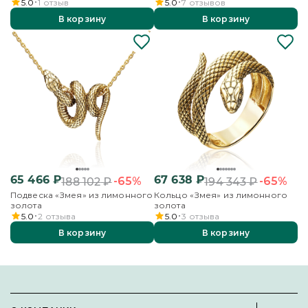
5.0
1
отзыв
5.0
7
отзывов
В корзину
В корзину
65 466
₽
67 638
₽
-65%
-65%
188 102
₽
194 343
₽
Подвеска «Змея» из лимонного
Кольцо «Змея» из лимонного
золота
золота
5.0
2
отзыва
5.0
3
отзыва
В корзину
В корзину