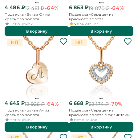
4 486
₽
6 853
₽
-64%
-64%
12 481
₽
19 070
₽
Подвеска «Буква О» из
Подвеска «Сердце» из
красного золота
красного золота
Нет оценок
5.0
4
отзыва
В корзину
В корзину
4 645
₽
6 668
₽
-64%
-70%
12 926
₽
22 174
₽
Подвеска «Буква А» из
Подвеска «Сердце» из
красного золота
красного золота с фианитами
Нет оценок
Нет оценок
В корзину
В корзину