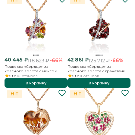
40 445
₽
42 861
₽
-66%
-66%
118 623
₽
125 712
₽
Подвеска «Сердце» из
Подвеска «Сердце» из
красного золота с миксом
красного золота с гранатами и
камней
бесцветными топазами
5.0
10
отзывов
5.0
11
отзывов
В корзину
В корзину