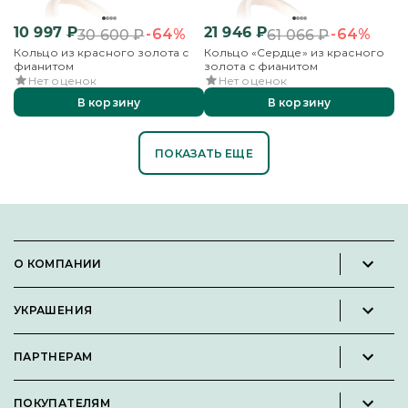
10 997
₽
21 946
₽
-64%
-64%
30 600
₽
61 066
₽
Кольцо из красного золота с
Кольцо «Сердце» из красного
фианитом
золота с фианитом
Нет оценок
Нет оценок
В корзину
В корзину
ПОКАЗАТЬ ЕЩЕ
О КОМПАНИИ
Новости и пресс-релизы
УКРАШЕНИЯ
Вакансии
Каталог
Философия
ПАРТНЕРАМ
Кольца
Контакты
Стать партнёром
Серьги
Пользовательское соглашение
ПОКУПАТЕЛЯМ