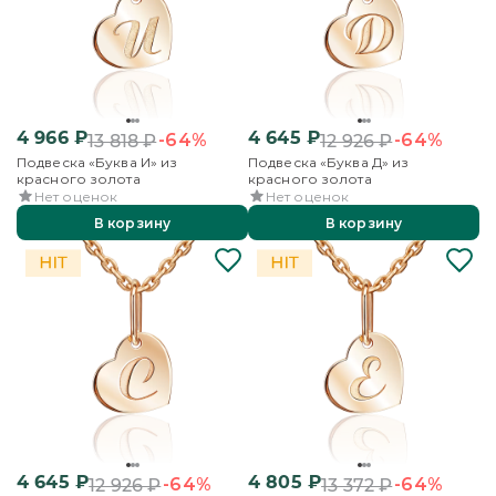
4 966
₽
4 645
₽
-64%
-64%
13 818
₽
12 926
₽
Подвеска «Буква И» из
Подвеска «Буква Д» из
красного золота
красного золота
Нет оценок
Нет оценок
В корзину
В корзину
4 645
₽
4 805
₽
-64%
-64%
12 926
₽
13 372
₽