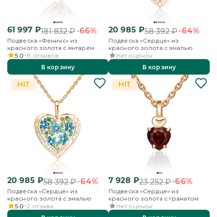
61 997
₽
20 985
₽
-66%
-64%
181 832
₽
58 392
₽
Подвеска «Феникс» из
Подвеска «Сердце» из
красного золота с янтарём
красного золота с эмалью
5.0
8
отзывов
Нет оценок
В корзину
В корзину
20 985
₽
7 928
₽
-64%
-66%
58 392
₽
23 252
₽
Подвеска «Сердце» из
Подвеска «Сердце» из
красного золота с эмалью
красного золота с гранатом
5.0
2
отзыва
Нет оценок