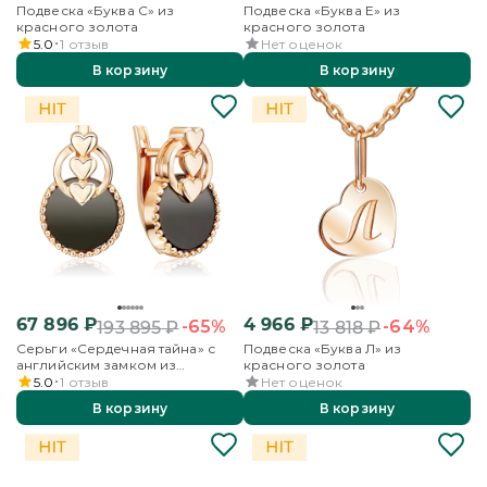
Подвеска «Буква С» из
Подвеска «Буква Е» из
красного золота
красного золота
5.0
1
отзыв
Нет оценок
В корзину
В корзину
67 896
₽
4 966
₽
-65%
-64%
193 895
₽
13 818
₽
Серьги «Сердечная тайна» с
Подвеска «Буква Л» из
английским замком из
красного золота
красного золота с ониксом
5.0
1
отзыв
Нет оценок
В корзину
В корзину