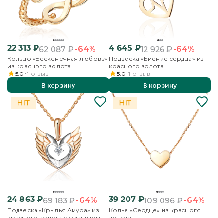
22 313
₽
4 645
₽
-64%
-64%
62 087
₽
12 926
₽
Кольцо «Бесконечная любовь»
Подвеска «Биение сердца» из
из красного золота
красного золота
5.0
1
отзыв
5.0
1
отзыв
В корзину
В корзину
24 863
₽
39 207
₽
-64%
-64%
69 183
₽
109 096
₽
Подвеска «Крылья Амура» из
Колье «Сердце» из красного
красного золота с фианитом
золота