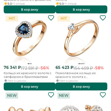
5.0
1
отзыв
5.0
1
отзыв
В корзину
В корзину
76 341
₽
65 423
₽
-56%
-58%
172 591
₽
154 409
₽
Кольцо из красного золота с
Помолвочное кольцо из
сапфиром и бриллиантами
красного золота с
бриллиантом
Нет оценок
Нет оценок
В корзину
В корзину