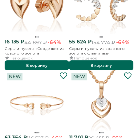
16 135
₽
55 624
₽
-64%
-64%
44 897
₽
154 774
₽
Серьги-пусеты «Сердечки» из
Серьги-пусеты из красного
красного золота
золота с фианитами
Нет оценок
Нет оценок
В корзину
В корзину
63 354
₽
11 701
₽