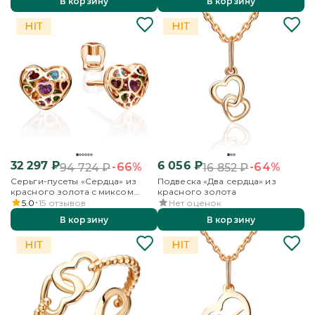
В корзину
В корзину
32 297
₽
6 056
₽
-66%
-64%
94 724
₽
16 852
₽
Серьги-пусеты «Сердца» из
Подвеска «Два сердца» из
красного золота с миксом
красного золота
камней
5.0
15
отзывов
Нет оценок
В корзину
В корзину