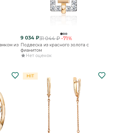
9 034
₽
-71%
31 044
₽
амком из
Подвеска из красного золота с
фианитом
Нет оценок