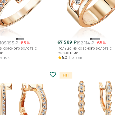
67 589
₽
-65%
-65%
105 195
₽
192 114
₽
з красного золота с
Кольцо из красного золота с
ми
фианитами
ценок
5.0
1
отзыв