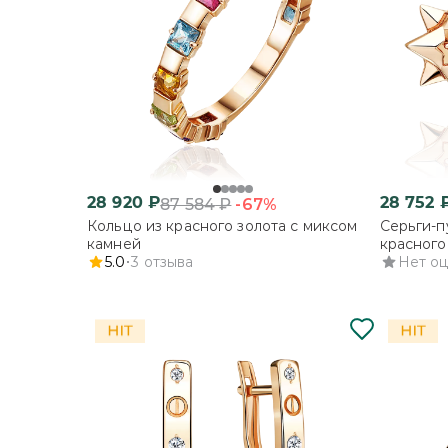
28 920
₽
28 752
-67%
87 584
₽
Кольцо из красного золота с миксом
Серьги-п
камней
красного
5.0
3
отзыва
Нет о