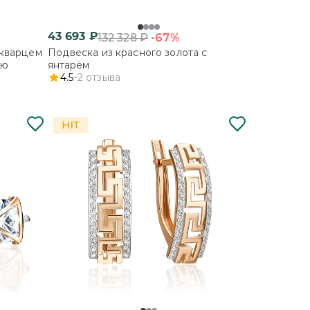
43 693
₽
-67%
132 328
₽
 кварцем
Подвеска из красного золота с
ью
янтарём
4.5
2
отзыва