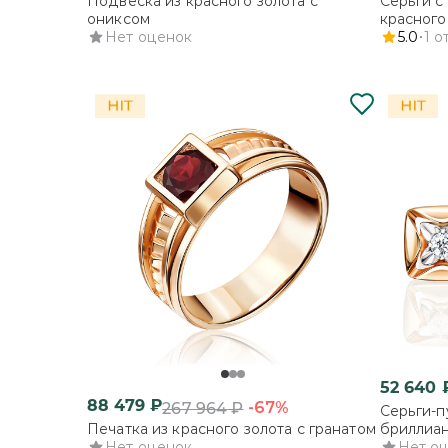
Подвеска из красного золота с
Серьги с
ониксом
красного
Нет оценок
5.0
1
о
52 640
88 479
₽
-67%
267 964
₽
Серьги-п
Печатка из красного золота с гранатом
бриллиа
Нет оценок
Нет о