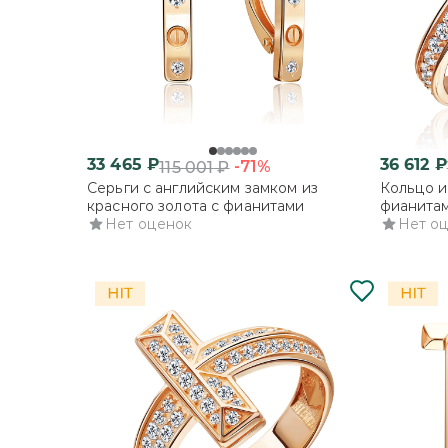
33 465
₽
36 612
₽
-71%
115 001
₽
Серьги с английским замком из
Кольцо и
красного золота с фианитами
фианита
Нет оценок
Нет о