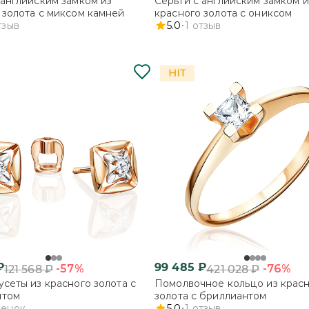
 английским замком из
Серьги с английским замком и
 золота с миксом камней
красного золота с ониксом
тзыв
5.0
1
отзыв
₽
99 485
₽
-57%
-76%
121 568
₽
421 028
₽
усеты из красного золота с
Помолвочное кольцо из крас
нтом
золота с бриллиантом
ценок
5.0
1
отзыв