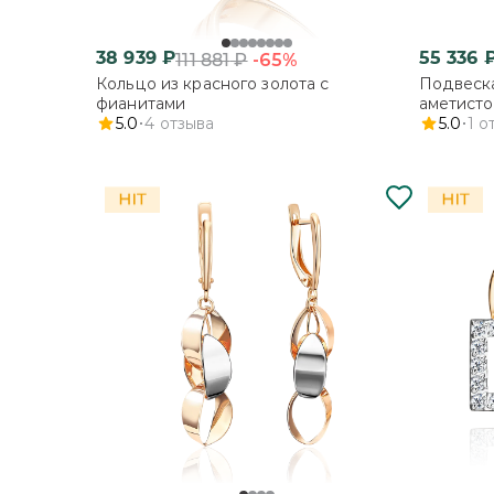
38 939
₽
55 336
-65%
111 881
₽
Кольцо из красного золота с
Подвеска
фианитами
аметист
5.0
4
отзыва
5.0
1
о