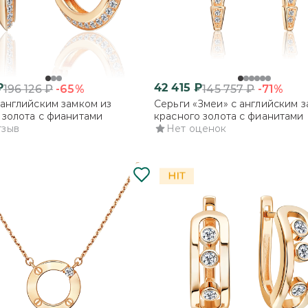
₽
42 415
₽
-65%
-71%
196 126
₽
145 757
₽
 английским замком из
Серьги «Змеи» с английским з
 золота с фианитами
красного золота с фианитами
тзыв
Нет оценок