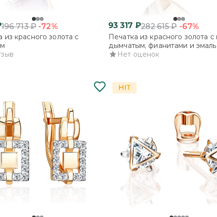
₽
93 317
₽
-72%
-67%
196 713
₽
282 615
₽
 из красного золота с
Печатка из красного золота с
ом
дымчатым, фианитами и эмал
тзыв
Нет оценок