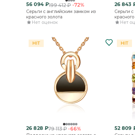
56 094
₽
26 843
-72%
199 412
₽
Серьги с английским замком из
Серьги с
красного золота
красного
Нет оценок
Нет о
26 828
₽
52 809
-66%
79 113
₽