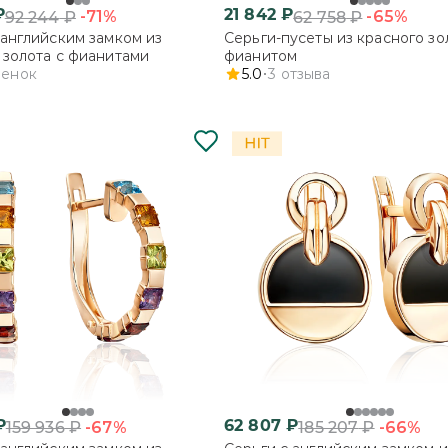
₽
21 842
₽
-71%
-65%
92 244
₽
62 758
₽
 английским замком из
Серьги-пусеты из красного зо
 золота с фианитами
фианитом
ценок
5.0
3
отзыва
₽
62 807
₽
-67%
-66%
159 936
₽
185 207
₽