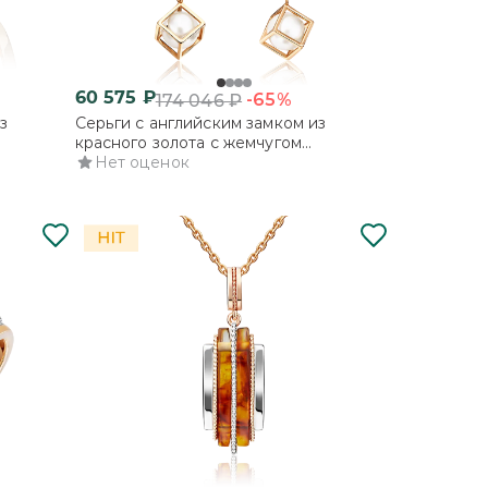
60 575
₽
-65%
174 046
₽
з
Серьги с английским замком из
красного золота с жемчугом
культивированным
Нет оценок