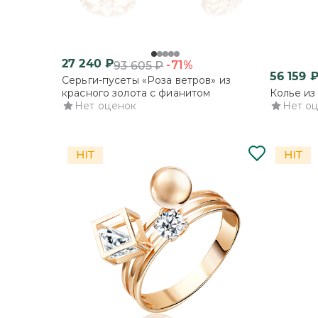
27 240
₽
-71%
93 605
₽
56 159
Серьги-пусеты «Роза ветров» из
красного золота с фианитом
Колье из
Нет оценок
Нет о