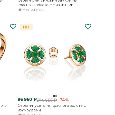
з
Серьги с английским замком из
красного золота с фианитами
Нет оценок
96 960
₽
-74%
374 657
₽
ного
Серьги-пусеты из красного золота с
изумрудами
Нет оценок