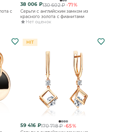
38 006
₽
-71%
130 602
₽
лота с
Серьги с английским замком из
красного золота с фианитами
Нет оценок
59 416
₽
-65%
170 718
₽