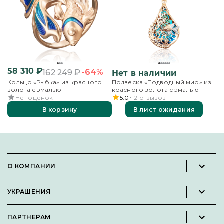
58 310
₽
-64%
162 249
₽
Нет в наличии
Кольцо «Рыбка» из красного
Подвеска «Подводный мир» из
золота с эмалью
красного золота с эмалью
Нет оценок
5.0
12
отзывов
В корзину
В лист ожидания
О КОМПАНИИ
Новости и пресс-релизы
УКРАШЕНИЯ
Вакансии
Каталог
Философия
ПАРТНЕРАМ
Кольца
Контакты