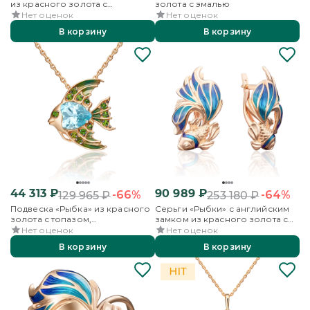
из красного золота с
золота с эмалью
аметистами, хромдиопсидами и
Нет оценок
Нет оценок
эмалью
В корзину
В корзину
44 313
₽
90 989
₽
-66%
-64%
129 965
₽
253 180
₽
Подвеска «Рыбка» из красного
Серьги «Рыбки» с английским
золота с топазом,
замком из красного золота с
хромдиопсидами и эмалью
эмалью
Нет оценок
Нет оценок
В корзину
В корзину