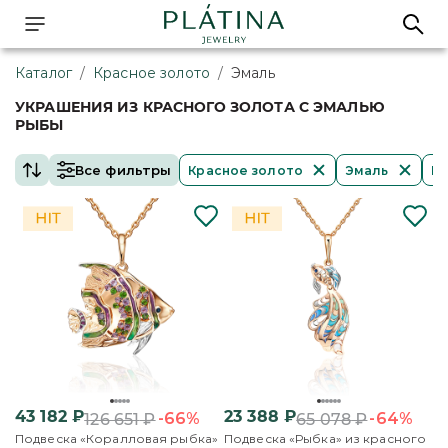
Каталог
/
Красное золото
/
Эмаль
УКРАШЕНИЯ ИЗ КРАСНОГО ЗОЛОТА С ЭМАЛЬЮ
РЫБЫ
Все фильтры
Красное золото
Эмаль
Р
43 182
₽
23 388
₽
-66%
-64%
126 651
₽
65 078
₽
Подвеска «Коралловая рыбка»
Подвеска «Рыбка» из красного