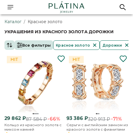
Каталог
/
Красное золото
УКРАШЕНИЯ ИЗ КРАСНОГО ЗОЛОТА ДОРОЖКИ
Все фильтры
Красное золото
Дорожки
29 862
₽
93 386
₽
-66%
-71%
87 584
₽
320 913
₽
Кольцо из красного золота с
Серьги с английским замком из
миксом камней
красного золота с фианитами