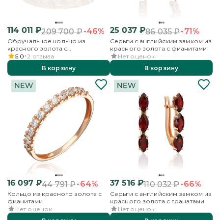
114 011
₽
25 037
₽
-46%
-71%
209 700
₽
86 035
₽
Обручальное кольцо из
Серьги с английским замком из
красного золота с
красного золота с фианитами
бриллиантами и алмазной
5.0
2
отзыва
Нет оценок
гранью
В корзину
В корзину
16 097
₽
37 516
₽
-64%
-66%
44 791
₽
110 032
₽
Кольцо из красного золота с
Серьги с английским замком из
фианитами
красного золота с гранатами
Нет оценок
Нет оценок