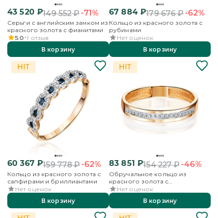
43 520
₽
67 884
₽
-71%
-62%
149 552
₽
179 676
₽
Серьги с английским замком из
Кольцо из красного золота с
красного золота с фианитами
рубинами
5.0
1
отзыв
Нет оценок
В корзину
В корзину
60 367
₽
83 851
₽
-62%
-46%
159 778
₽
154 227
₽
Кольцо из красного золота с
Обручальное кольцо из
сапфирами и бриллиантами
красного золота с
бриллиантами
Нет оценок
Нет оценок
В корзину
В корзину