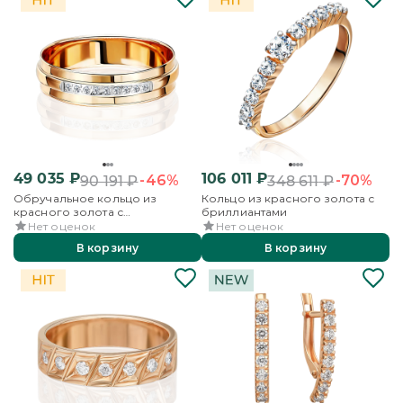
49 035
₽
106 011
₽
-46%
-70%
90 191
₽
348 611
₽
Обручальное кольцо из
Кольцо из красного золота с
красного золота с
бриллиантами
бриллиантами
Нет оценок
Нет оценок
В корзину
В корзину