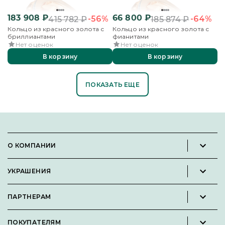
183 908
₽
66 800
₽
-56%
-64%
415 782
₽
185 874
₽
Кольцо из красного золота с
Кольцо из красного золота с
бриллиантами
фианитами
Нет оценок
Нет оценок
В корзину
В корзину
ПОКАЗАТЬ ЕЩЕ
О КОМПАНИИ
Новости и пресс-релизы
УКРАШЕНИЯ
Вакансии
Каталог
Философия
ПАРТНЕРАМ
Кольца
Контакты
Стать партнёром
Серьги
Пользовательское соглашение
ПОКУПАТЕЛЯМ