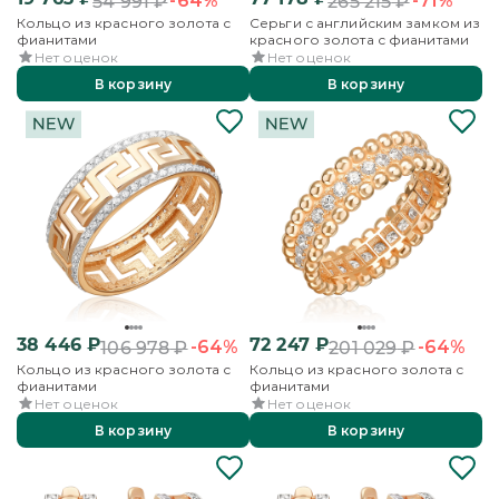
-64%
-71%
54 991
₽
265 215
₽
Кольцо из красного золота с
Серьги с английским замком из
фианитами
красного золота с фианитами
Нет оценок
Нет оценок
В корзину
В корзину
38 446
₽
72 247
₽
-64%
-64%
106 978
₽
201 029
₽
Кольцо из красного золота с
Кольцо из красного золота с
фианитами
фианитами
Нет оценок
Нет оценок
В корзину
В корзину