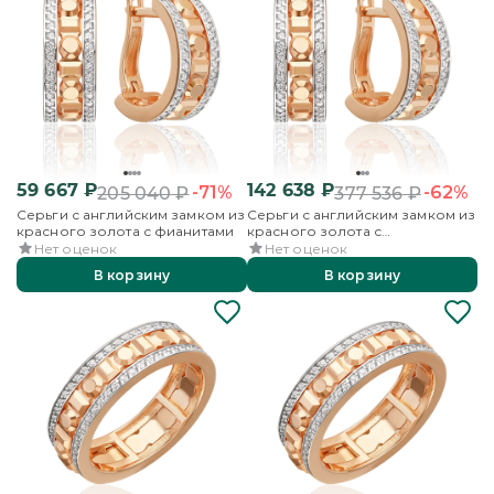
59 667
₽
142 638
₽
-71%
-62%
205 040
₽
377 536
₽
Серьги с английским замком из
Серьги с английским замком из
красного золота с фианитами
красного золота с
бриллиантами
Нет оценок
Нет оценок
В корзину
В корзину