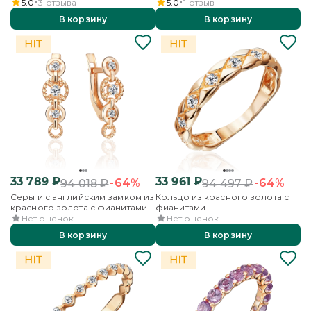
5.0
3
отзыва
5.0
1
отзыв
В корзину
В корзину
33 789
₽
33 961
₽
-64%
-64%
94 018
₽
94 497
₽
Серьги с английским замком из
Кольцо из красного золота с
красного золота с фианитами
фианитами
Нет оценок
Нет оценок
В корзину
В корзину