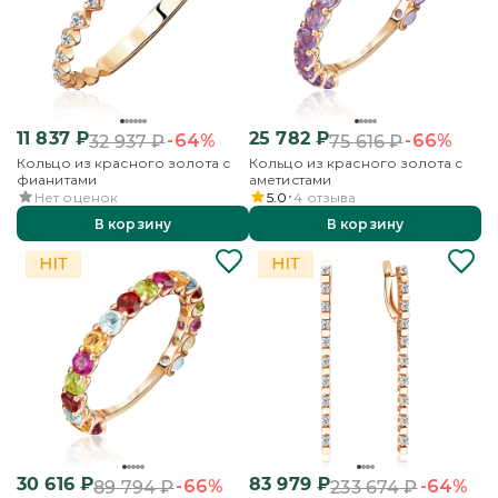
11 837
₽
25 782
₽
-64%
-66%
32 937
₽
75 616
₽
Кольцо из красного золота с
Кольцо из красного золота с
фианитами
аметистами
Нет оценок
5.0
4
отзыва
В корзину
В корзину
30 616
₽
83 979
₽
-66%
-64%
89 794
₽
233 674
₽