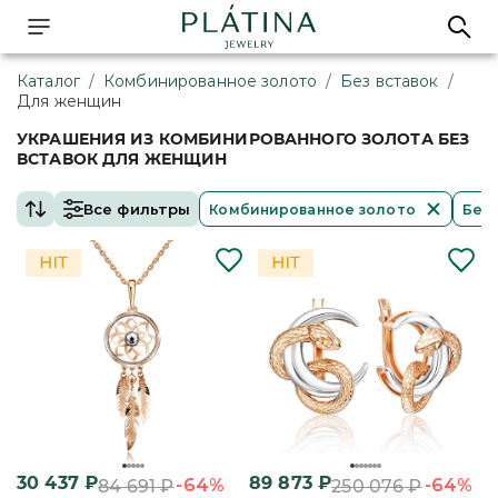
Каталог
/
Комбинированное золото
/
Без вставок
/
Для женщин
УКРАШЕНИЯ ИЗ КОМБИНИРОВАННОГО ЗОЛОТА БЕЗ
ВСТАВОК ДЛЯ ЖЕНЩИН
Все фильтры
Комбинированное золото
Без 
30 437
₽
89 873
₽
-64%
-64%
84 691
₽
250 076
₽