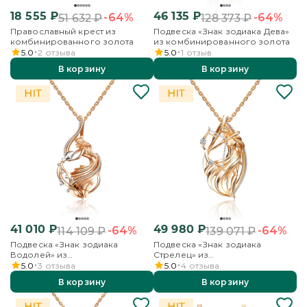
18 555
₽
46 135
₽
-64%
-64%
51 632
₽
128 373
₽
Православный крест из
Подвеска «Знак зодиака Дева»
комбинированного золота
из комбинированного золота
5.0
2
отзыва
5.0
1
отзыв
В корзину
В корзину
41 010
₽
49 980
₽
-64%
-64%
114 109
₽
139 071
₽
Подвеска «Знак зодиака
Подвеска «Знак зодиака
Водолей» из
Стрелец» из
комбинированного золота
комбинированного золота
5.0
3
отзыва
5.0
4
отзыва
В корзину
В корзину