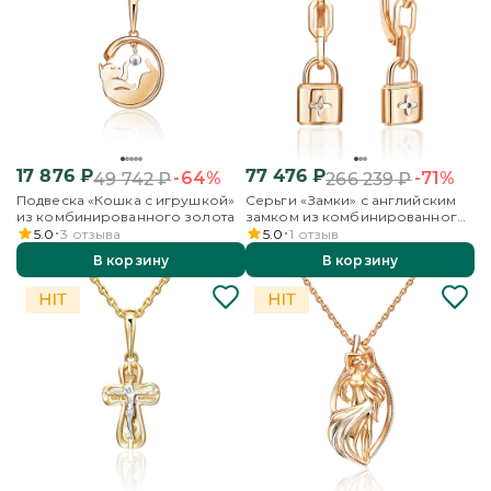
17 876
₽
77 476
₽
-64%
-71%
49 742
₽
266 239
₽
Подвеска «Кошка с игрушкой»
Серьги «Замки» с английским
из комбинированного золота
замком из комбинированного
золота
5.0
3
отзыва
5.0
1
отзыв
В корзину
В корзину