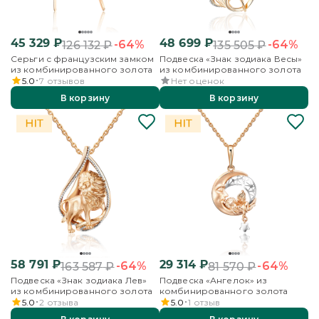
45 329
₽
48 699
₽
-64%
-64%
126 132
₽
135 505
₽
Серьги с французским замком
Подвеска «Знак зодиака Весы»
из комбинированного золота
из комбинированного золота
5.0
7
отзывов
Нет оценок
В корзину
В корзину
58 791
₽
29 314
₽
-64%
-64%
163 587
₽
81 570
₽
Подвеска «Знак зодиака Лев»
Подвеска «Ангелок» из
из комбинированного золота
комбинированного золота
5.0
2
отзыва
5.0
1
отзыв