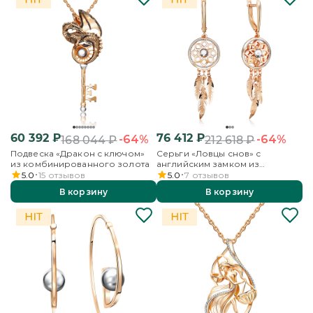
60 392
₽
76 412
₽
-64%
-64%
168 044
₽
212 618
₽
Подвеска «Дракон с ключом»
Серьги «Ловцы снов» с
из комбинированного золота
английским замком из
комбинированного золота
5.0
15
отзывов
5.0
7
отзывов
В корзину
В корзину