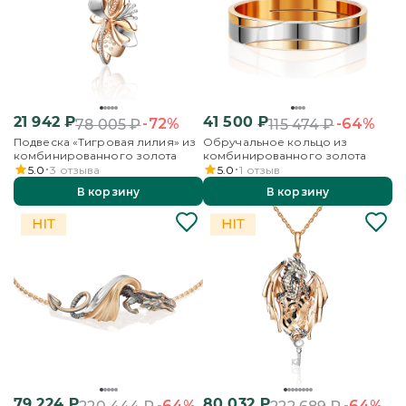
21 942
₽
41 500
₽
-72%
-64%
78 005
₽
115 474
₽
Подвеска «Тигровая лилия» из
Обручальное кольцо из
комбинированного золота
комбинированного золота
5.0
3
отзыва
5.0
1
отзыв
В корзину
В корзину
79 224
₽
80 032
₽
-64%
-64%