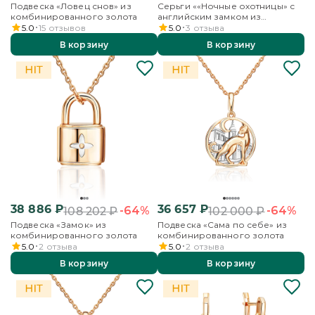
Подвеска «Ловец снов» из
Серьги ««Ночные охотницы» с
комбинированного золота
английским замком из
комбинированного золота
5.0
15
отзывов
5.0
3
отзыва
В корзину
В корзину
38 886
₽
36 657
₽
-64%
-64%
108 202
₽
102 000
₽
Подвеска «Замок» из
Подвеска «Сама по себе» из
комбинированного золота
комбинированного золота
5.0
2
отзыва
5.0
2
отзыва
В корзину
В корзину