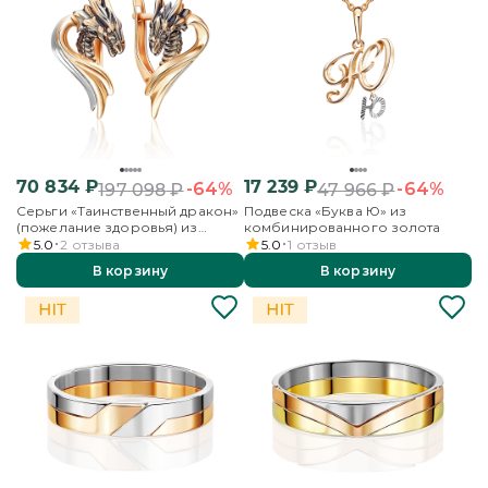
70 834
₽
17 239
₽
-64%
-64%
197 098
₽
47 966
₽
Серьги «Таинственный дракон»
Подвеска «Буква Ю» из
(пожелание здоровья) из
комбинированного золота
комбинированного золота
5.0
2
отзыва
5.0
1
отзыв
В корзину
В корзину