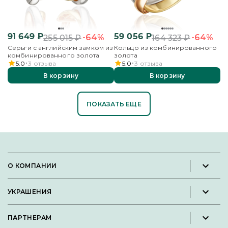
91 649
₽
59 056
₽
-64%
-64%
255 015
₽
164 323
₽
Серьги с английским замком из
Кольцо из комбинированного
комбинированного золота
золота
5.0
3
отзыва
5.0
3
отзыва
В корзину
В корзину
ПОКАЗАТЬ ЕЩЕ
О КОМПАНИИ
Новости и пресс-релизы
УКРАШЕНИЯ
Вакансии
Каталог
Философия
ПАРТНЕРАМ
Кольца
Контакты