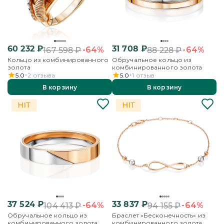
60 232
₽
31 708
₽
-64%
-64%
167 598
₽
88 228
₽
Кольцо из комбинированного
Обручальное кольцо из
золота
комбинированного золота
5.0
2
отзыва
5.0
1
отзыв
В корзину
В корзину
37 524
₽
33 837
₽
-64%
-64%
104 413
₽
94 155
₽
Обручальное кольцо из
Браслет «Бесконечность» из
комбинированного золота
комбинированного золота