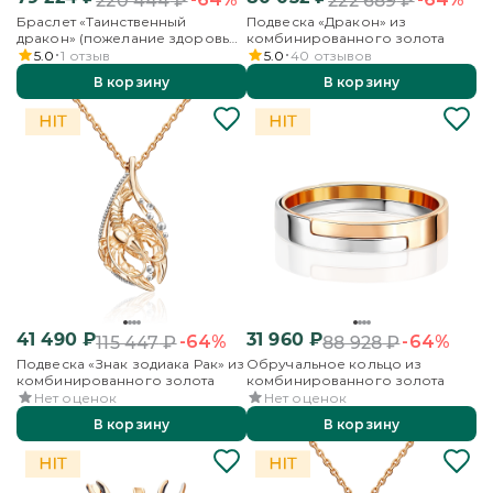
220 444
₽
222 689
₽
Браслет «Таинственный
Подвеска «Дракон» из
дракон» (пожелание здоровья)
комбинированного золота
из комбинированного золота
5.0
1
отзыв
5.0
40
отзывов
В корзину
В корзину
41 490
₽
31 960
₽
-64%
-64%
115 447
₽
88 928
₽
Подвеска «Знак зодиака Рак» из
Обручальное кольцо из
комбинированного золота
комбинированного золота
Нет оценок
Нет оценок
В корзину
В корзину