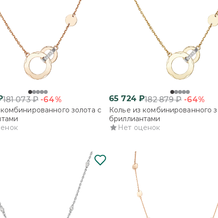
₽
65 724
₽
-64%
-64%
181 073
₽
182 879
₽
 комбинированного золота с
Колье из комбинированного з
нтами
бриллиантами
ценок
Нет оценок