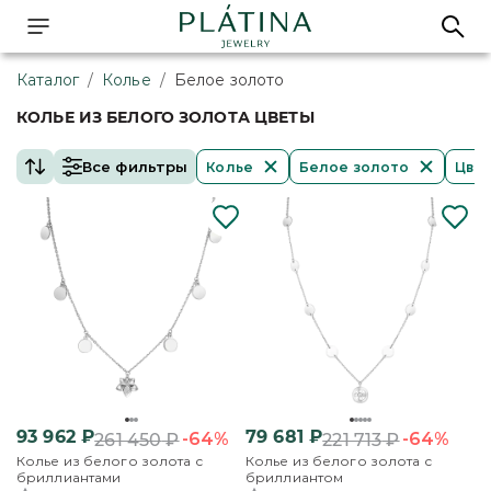
Каталог
/
Колье
/
Белое золото
КОЛЬЕ ИЗ БЕЛОГО ЗОЛОТА ЦВЕТЫ
Все фильтры
Колье
Белое золото
Цве
93 962
₽
79 681
₽
-64%
-64%
261 450
₽
221 713
₽
Колье из белого золота с
Колье из белого золота с
бриллиантами
бриллиантом