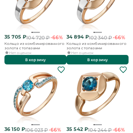
35 705
₽
34 894
₽
-66%
-66%
104 720
₽
102 340
₽
Кольцо из комбинированного
Кольцо из комбинированного
золота с топазами
золота с топазами
Нет оценок
Нет оценок
В корзину
В корзину
36 150
₽
35 542
₽
-66%
-66%
106 023
₽
104 244
₽