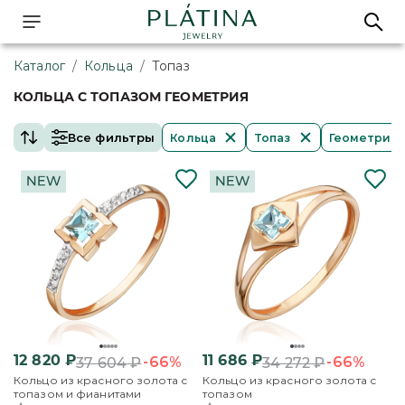
Каталог
/
Кольца
/
Топаз
КОЛЬЦА С ТОПАЗОМ ГЕОМЕТРИЯ
Все фильтры
Кольца
Топаз
Геометрия
12 820
₽
11 686
₽
-66%
-66%
37 604
₽
34 272
₽
Кольцо из красного золота с
Кольцо из красного золота с
топазом и фианитами
топазом