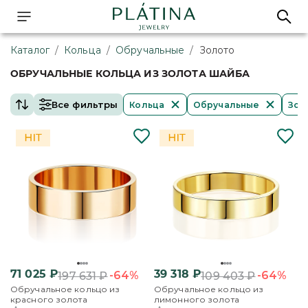
Каталог
/
Кольца
/
Обручальные
/
Золото
ОБРУЧАЛЬНЫЕ КОЛЬЦА ИЗ ЗОЛОТА ШАЙБА
Все фильтры
Кольца
Обручальные
Зол
71 025
₽
39 318
₽
-64%
-64%
197 631
₽
109 403
₽
Обручальное кольцо из
Обручальное кольцо из
красного золота
лимонного золота