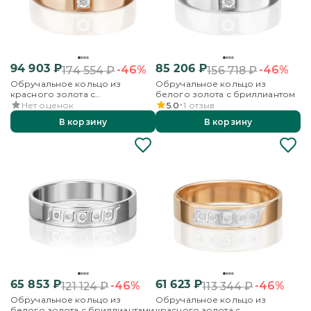
94 903
₽
85 206
₽
-46%
-46%
174 554
₽
156 718
₽
Обручальное кольцо из
Обручальное кольцо из
красного золота с
белого золота с бриллиантом
бриллиантом
Нет оценок
5.0
1
отзыв
В корзину
В корзину
65 853
₽
61 623
₽
-46%
-46%
121 124
₽
113 344
₽
Обручальное кольцо из
Обручальное кольцо из
белого золота с бриллиантами
красного золота с