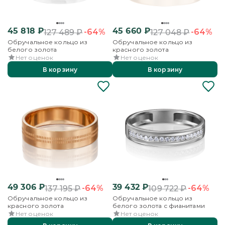
45 818
₽
45 660
₽
-64%
-64%
127 489
₽
127 048
₽
Обручальное кольцо из
Обручальное кольцо из
белого золота
красного золота
Нет оценок
Нет оценок
В корзину
В корзину
49 306
₽
39 432
₽
-64%
-64%
137 195
₽
109 722
₽
Обручальное кольцо из
Обручальное кольцо из
красного золота
белого золота с фианитами
Нет оценок
Нет оценок