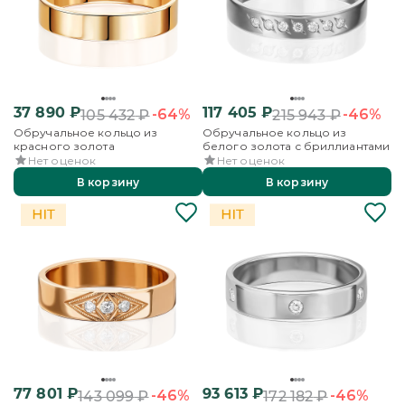
37 890
₽
117 405
₽
-64%
-46%
105 432
₽
215 943
₽
Обручальное кольцо из
Обручальное кольцо из
красного золота
белого золота с бриллиантами
Нет оценок
Нет оценок
В корзину
В корзину
77 801
₽
93 613
₽
-46%
-46%
143 099
₽
172 182
₽