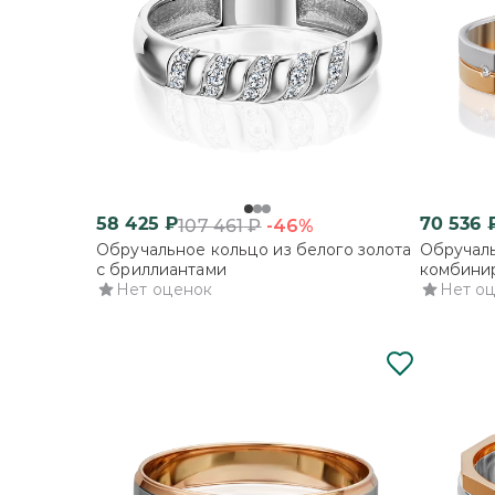
58 425
₽
70 536
-46%
107 461
₽
Обручальное кольцо из белого золота
Обручаль
с бриллиантами
комбинир
Нет оценок
бриллиа
Нет о