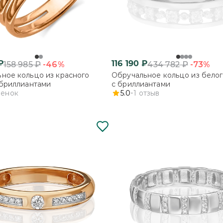
₽
116 190
₽
-46%
-73%
158 985
₽
434 782
₽
ное кольцо из красного
Обручальное кольцо из белог
 бриллиантами
с бриллиантами
ценок
5.0
1
отзыв