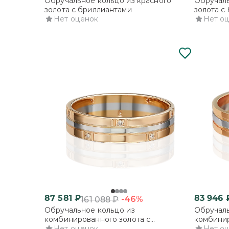
Обручальное кольцо из красного
Обручаль
золота с бриллиантами
золота с
Нет оценок
Нет о
87 581
₽
83 946
-46%
161 088
₽
Обручальное кольцо из
Обручаль
комбинированного золота с
комбинир
бриллиантами
Нет оценок
бриллиа
Нет о