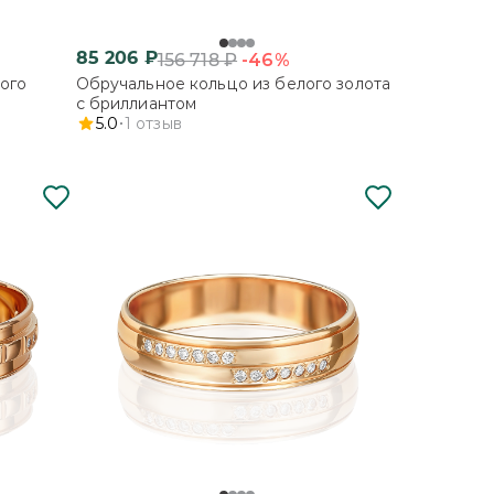
85 206
₽
-46%
156 718
₽
ого
Обручальное кольцо из белого золота
с бриллиантом
5.0
1
отзыв