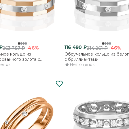
₽
116 490
₽
-46%
-46%
263 757
₽
214 261
₽
ное кольцо из
Обручальное кольцо из белог
ованного золота с
с бриллиантами
нтами
ценок
Нет оценок