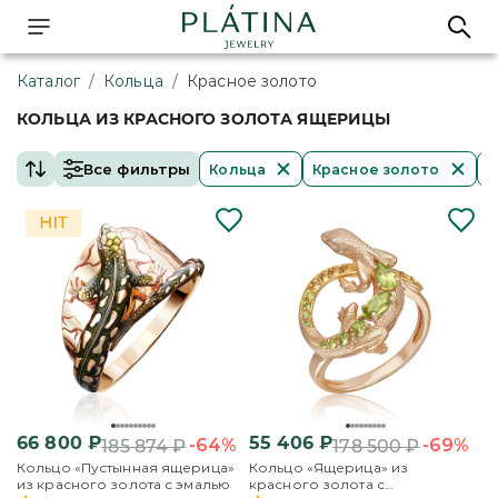
Каталог
/
Кольца
/
Красное золото
КОЛЬЦА ИЗ КРАСНОГО ЗОЛОТА ЯЩЕРИЦЫ
Все фильтры
Кольца
Красное золото
Я
66 800
₽
55 406
₽
-64%
-69%
185 874
₽
178 500
₽
Кольцо «Пустынная ящерица»
Кольцо «Ящерица» из
из красного золота с эмалью
красного золота с