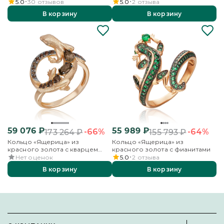
хризолитами и цитринами
5.0
30
отзывов
5.0
2
отзыва
В корзину
В корзину
59 076
₽
55 989
₽
-66%
-64%
173 264
₽
155 793
₽
Кольцо «Ящерица» из
Кольцо «Ящерица» из
красного золота с кварцем
красного золота с фианитами
дымчатым
Нет оценок
5.0
2
отзыва
В корзину
В корзину