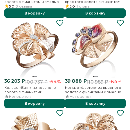
золота с фианитом и эмалью
красного золота с фианитом
5.0
3
отзыва
5.0
1
отзыв
В корзину
В корзину
36 203
₽
39 888
₽
-64%
-64%
100 737
₽
110 989
₽
Кольцо «Бант» из красного
Кольцо «Цветок» из красного
золота с фианитами
золота с фианитами и эмалью
Нет оценок
Нет оценок
В корзину
В корзину