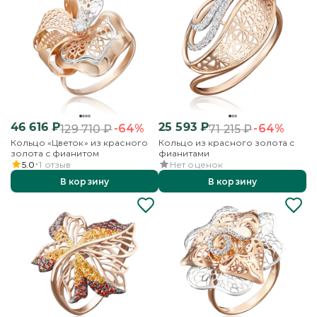
46 616
₽
25 593
₽
-64%
-64%
129 710
₽
71 215
₽
Кольцо «Цветок» из красного
Кольцо из красного золота с
золота с фианитом
фианитами
5.0
1
отзыв
Нет оценок
В корзину
В корзину