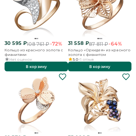
30 595
₽
31 558
₽
-72%
-64%
108 761
₽
87 811
₽
Кольцо из красного золота с
Кольцо «Орхидея» из красного
фианитами
золота с фианитом
Нет оценок
5.0
1
отзыв
В корзину
В корзину