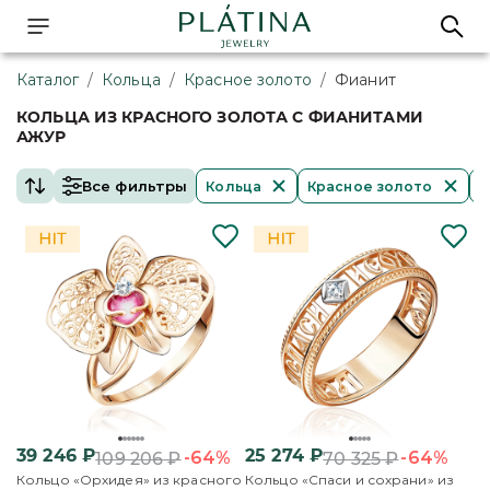
Каталог
/
Кольца
/
Красное золото
/
Фианит
КОЛЬЦА ИЗ КРАСНОГО ЗОЛОТА С ФИАНИТАМИ
АЖУР
Все фильтры
Кольца
Красное золото
Ф
39 246
₽
25 274
₽
-64%
-64%
109 206
₽
70 325
₽
Кольцо «Орхидея» из красного
Кольцо «Спаси и сохрани» из