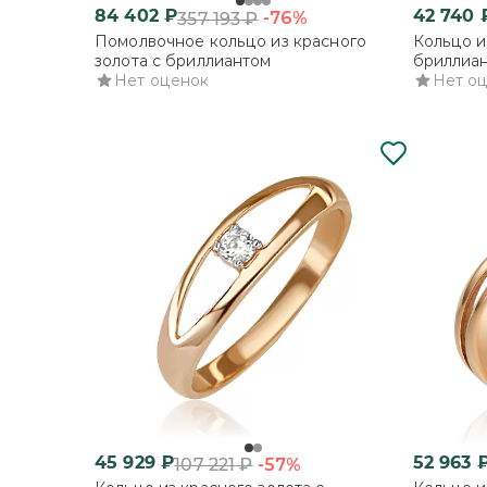
84 402
₽
42 740
-76%
357 193
₽
Помолвочное кольцо из красного
Кольцо и
золота с бриллиантом
бриллиа
Нет оценок
Нет о
45 929
₽
52 963
-57%
107 221
₽