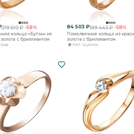
₽
84 503
₽
-58%
-58%
219 510
₽
199 443
₽
ное кольцо «Бутон» из
Помолвочное кольцо из крас
 золота с бриллиантом
золота с бриллиантом
тзыв
Нет оценок