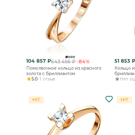
104 857
₽
51 853
-84%
643 456
₽
Помолвочное кольцо из красного
Кольцо и
золота с бриллиантом
бриллиа
5.0
1
отзыв
Нет о