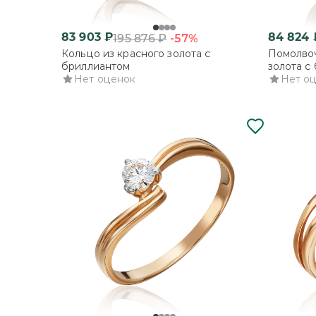
83 903
₽
84 824
-57%
195 876
₽
Кольцо из красного золота с
Помолвоч
бриллиантом
золота с
Нет оценок
Нет о