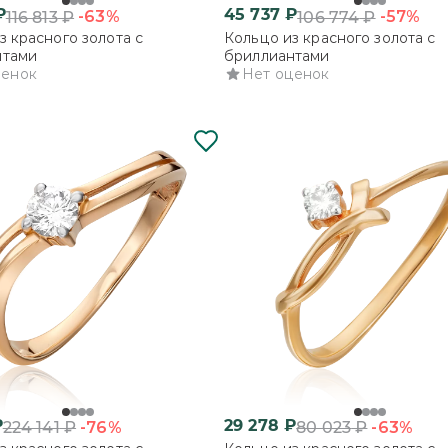
₽
45 737
₽
-63%
-57%
116 813
₽
106 774
₽
з красного золота с
Кольцо из красного золота с
нтами
бриллиантами
ценок
Нет оценок
₽
29 278
₽
-76%
-63%
224 141
₽
80 023
₽