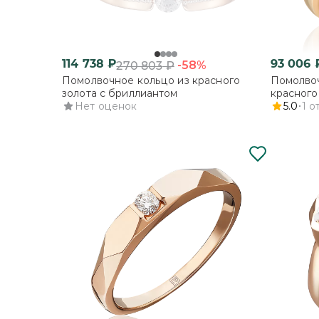
114 738
₽
93 006
-58%
270 803
₽
Помолвочное кольцо из красного
Помолвоч
золота с бриллиантом
красного
Нет оценок
5.0
1
о