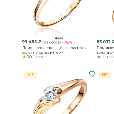
99 485
₽
83 032
-76%
421 028
₽
Помолвочное кольцо из красного
Помолвоч
золота с бриллиантом
золота с
5.0
1
отзыв
Нет о