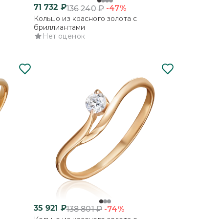
71 732
₽
-47%
136 240
₽
Кольцо из красного золота с
бриллиантами
Нет оценок
35 921
₽
-74%
138 801
₽