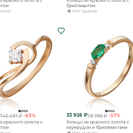
з красного золота с
Кольцо из красного золота с
нтом
бриллиантом
ценок
Нет оценок
₽
33 926
₽
-63%
-57%
145 491
₽
79 199
₽
з красного золота с
Кольцо из красного золота с
нтом
изумрудом и бриллиантами
ценок
Нет оценок