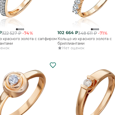
₽
102 664
₽
-74%
-71%
322 527
₽
348 611
₽
з красного золота с сапфиром
Кольцо из красного золота с
антами
бриллиантами
ценок
Нет оценок