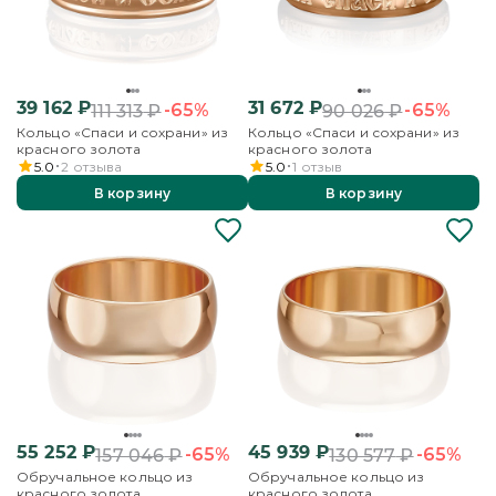
39 162
₽
31 672
₽
-65%
-65%
111 313
₽
90 026
₽
Кольцо «Спаси и сохрани» из
Кольцо «Спаси и сохрани» из
красного золота
красного золота
5.0
2
отзыва
5.0
1
отзыв
В корзину
В корзину
55 252
₽
45 939
₽
-65%
-65%
157 046
₽
130 577
₽
Обручальное кольцо из
Обручальное кольцо из
красного золота
красного золота