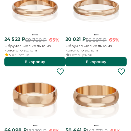
24 522
₽
20 021
₽
-65%
-65%
69 700
₽
56 907
₽
Обручальное кольцо из
Обручальное кольцо из
красного золота
красного золота
5.0
1
отзыв
Нет оценок
В корзину
В корзину
64 098
₽
50 441
₽
-65%
-65%