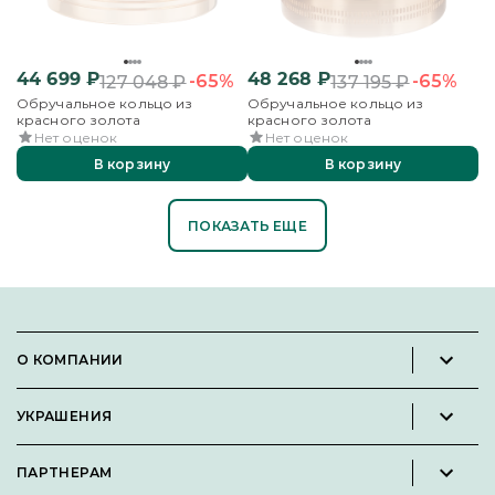
44 699
₽
48 268
₽
-65%
-65%
127 048
₽
137 195
₽
Обручальное кольцо из
Обручальное кольцо из
красного золота
красного золота
Нет оценок
Нет оценок
В корзину
В корзину
ПОКАЗАТЬ ЕЩЕ
О КОМПАНИИ
Новости и пресс-релизы
УКРАШЕНИЯ
Вакансии
Каталог
Философия
ПАРТНЕРАМ
Кольца
Контакты