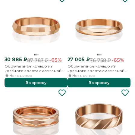
30 885
₽
27 005
₽
-65%
-65%
87 787
₽
76 758
₽
Обручальное кольцо из
Обручальное кольцо из
красного золота с алмазной
красного золота с алмазной
гранью
гранью
Нет оценок
Нет оценок
В корзину
В корзину