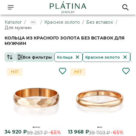
Каталог
/
/
Красное золото
/
Без вставок
/
Для мужчин
КОЛЬЦА ИЗ КРАСНОГО ЗОЛОТА БЕЗ ВСТАВОК ДЛЯ
МУЖЧИН
Все фильтры
Кольца
Красное золото
Б
34 920
₽
13 968
₽
-65%
-65%
99 257
₽
39 703
₽