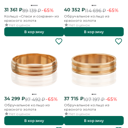
31 361
₽
40 352
₽
-65%
-65%
89 139
₽
114 696
₽
Кольцо «Спаси и сохрани» из
Обручальное кольцо из
красного золота
красного золота
Нет оценок
Нет оценок
В корзину
В корзину
34 299
₽
37 715
₽
-65%
-65%
97 492
₽
107 197
₽
Обручальное кольцо из
Обручальное кольцо из
красного золота
красного золота
Нет оценок
Нет оценок
В корзину
В корзину