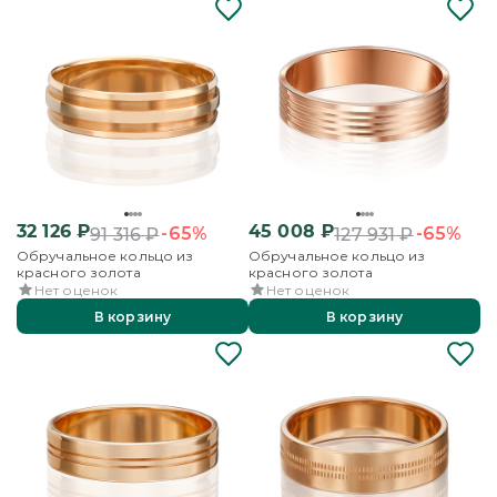
32 126
₽
45 008
₽
-65%
-65%
91 316
₽
127 931
₽
Обручальное кольцо из
Обручальное кольцо из
красного золота
красного золота
Нет оценок
Нет оценок
В корзину
В корзину