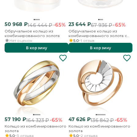
50 968
₽
23 644
₽
-65%
-65%
146 444
₽
67 936
₽
Обручальное кольцо из
Обручальное кольцо из
комбинированного золота
комбинированного золота с
алмазной гранью
Нет оценок
5.0
1
отзыв
В корзину
В корзину
57 190
₽
47 626
₽
-65%
-65%
164 323
₽
136 842
₽
Кольцо из комбинированного
Кольцо из комбинированного
золота
золота
5.0
3
отзыва
5.0
2
отзыва