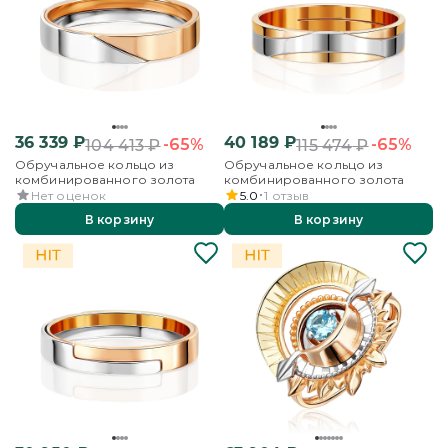
36 339
₽
40 189
₽
-65%
-65%
104 413
₽
115 474
₽
Обручальное кольцо из
Обручальное кольцо из
комбинированного золота
комбинированного золота
Нет оценок
5.0
1
отзыв
В корзину
В корзину