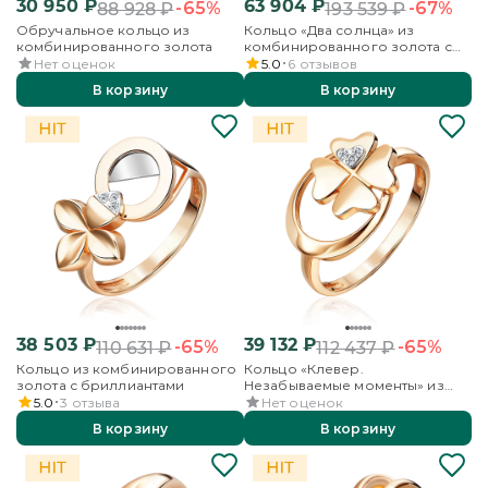
30 950
₽
63 904
₽
-65%
-67%
88 928
₽
193 539
₽
Обручальное кольцо из
Кольцо «Два солнца» из
комбинированного золота
комбинированного золота с
топазом
Нет оценок
5.0
6
отзывов
В корзину
В корзину
38 503
₽
39 132
₽
-65%
-65%
110 631
₽
112 437
₽
Кольцо из комбинированного
Кольцо «Клевер.
золота с бриллиантами
Незабываемые моменты» из
комбинированного золота с
5.0
3
отзыва
Нет оценок
бриллиантами
В корзину
В корзину