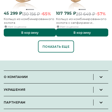
45 299
₽
107 795
₽
-65%
-57%
130 156
₽
251 649
₽
Кольцо из комбинированного
Кольцо из комбинированного
золота
золота с сапфирами и
бриллиантами
Нет оценок
Нет оценок
В корзину
В корзину
ПОКАЗАТЬ ЕЩЕ
О КОМПАНИИ
Новости и пресс-релизы
УКРАШЕНИЯ
Вакансии
Каталог
Философия
ПАРТНЕРАМ
Кольца
Контакты
Стать партнёром
Серьги
Пользовательское соглашение