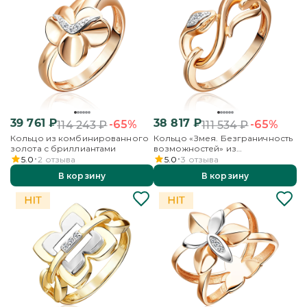
39 761
₽
38 817
₽
-65%
-65%
114 243
₽
111 534
₽
Кольцо из комбинированного
Кольцо «Змея. Безграничность
золота с бриллиантами
возможностей» из
комбинированного золота с
5.0
2
отзыва
5.0
3
отзыва
бриллиантами
В корзину
В корзину