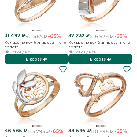
31 492
₽
37 232
₽
-65%
-65%
90 485
₽
106 978
₽
Кольцо из комбинированного
Кольцо из комбинированного
золота
золота
Нет оценок
Нет оценок
В корзину
В корзину
46 565
₽
38 595
₽
-65%
-65%
133 793
₽
110 896
₽