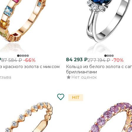
₽
84 293
₽
-66%
-70%
87 584
₽
277 194
₽
з красного золота с миксом
Кольцо из белого золота с са
бриллиантами
тзыва
Нет оценок