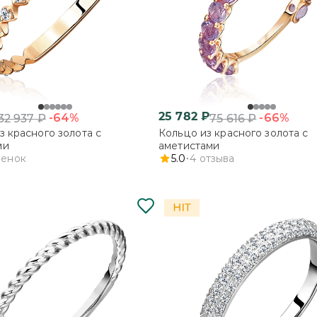
25 782
₽
-64%
-66%
32 937
₽
75 616
₽
з красного золота с
Кольцо из красного золота с
ми
аметистами
ценок
5.0
4
отзыва