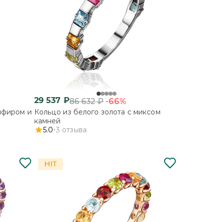
29 537
₽
-66%
86 632
₽
пфиром и
Кольцо из белого золота с миксом
камней
5.0
3
отзыва