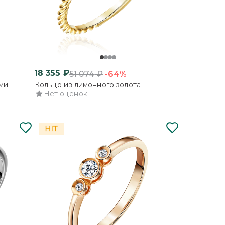
18 355
₽
-64%
51 074
₽
ми
Кольцо из лимонного золота
Нет оценок