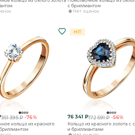
ное кольцо из белого золота
Помолвочное кольцо из белог
антом
с бриллиантом
ценок
Нет оценок
₽
76 341
₽
-76%
-56%
351 395
₽
172 591
₽
ное кольцо из красного
Кольцо из красного золота с
 бриллиантом
и бриллиантами
ценок
Нет оценок