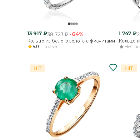
13 917
₽
1 747
₽
-64%
38 723
₽
2
Кольцо из белого золота с фианитами
Кольцо и
5.0
1
отзыв
Нет о