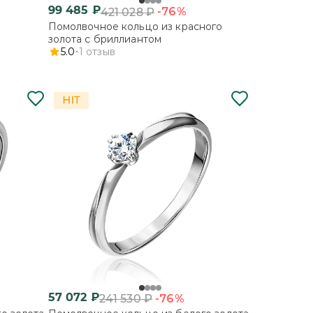
99 485
₽
-76%
421 028
₽
Помолвочное кольцо из красного
золота с бриллиантом
5.0
1
отзыв
57 072
₽
-76%
241 530
₽