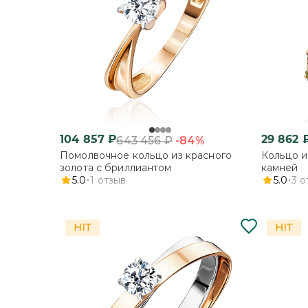
104 857
₽
29 862
-84%
643 456
₽
Помолвочное кольцо из красного
Кольцо и
золота с бриллиантом
камней
5.0
1
отзыв
5.0
3
о