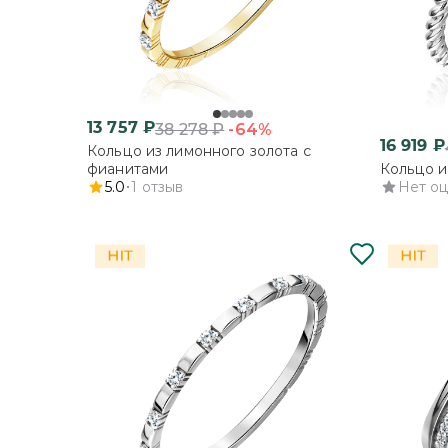
13 757
₽
-64%
38 278
₽
16 919
₽
Кольцо из лимонного золота с
фианитами
Кольцо и
5.0
1
отзыв
Нет о