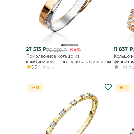
27 513
₽
11 837
₽
-64%
76 556
₽
Помолвочное кольцо из
Кольцо и
комбинированного золота с фианитом
фианита
5.0
1
отзыв
Нет о