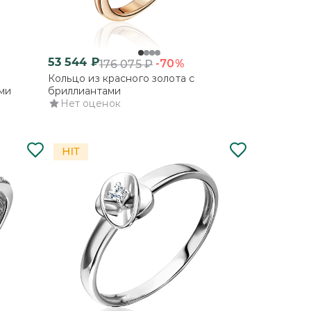
53 544
₽
-70%
176 075
₽
Кольцо из красного золота с
ми
бриллиантами
Нет оценок