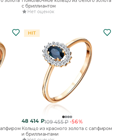
о золота
Помолвочное кольцо из белого золота
с бриллиантом
Нет оценок
48 414
₽
-56%
109 455
₽
 сапфиром
Кольцо из красного золота с сапфиром
и бриллиантами
Нет оценок