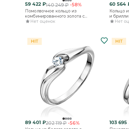
59 422
₽
60 564
-58%
140 249
₽
Помолвочное кольцо из
Кольцо и
комбинированного золота с
и брилли
бриллиантом
Нет оценок
Нет о
89 401
₽
103 695
-56%
202 119
₽