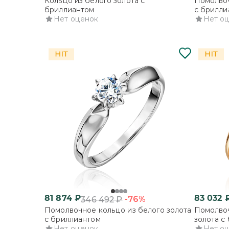
Кольцо из белого золота с
Помолвоч
бриллиантом
с брилли
Нет оценок
Нет о
81 874
₽
83 032
-76%
346 492
₽
Помолвочное кольцо из белого золота
Помолвоч
с бриллиантом
золота с
Нет оценок
Нет о