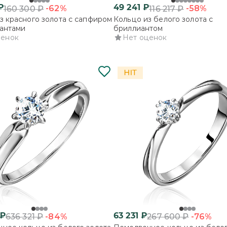
₽
49 241
₽
-62%
-58%
160 300
₽
116 217
₽
з красного золота с сапфиром
Кольцо из белого золота с
антами
бриллиантом
ценок
Нет оценок
₽
63 231
₽
-84%
-76%
636 321
₽
267 600
₽