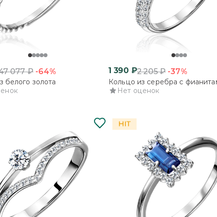
1 390
₽
-64%
-37%
47 077
₽
2 205
₽
з белого золота
Кольцо из серебра с фианита
ценок
Нет оценок