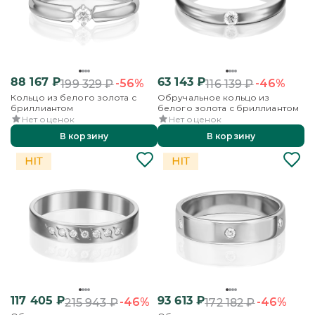
88 167
₽
63 143
₽
-56%
-46%
199 329
₽
116 139
₽
Кольцо из белого золота с
Обручальное кольцо из
бриллиантом
белого золота с бриллиантом
Нет оценок
Нет оценок
В корзину
В корзину
117 405
₽
93 613
₽
-46%
-46%
215 943
₽
172 182
₽