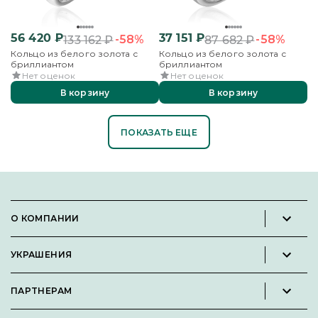
56 420
₽
37 151
₽
-58%
-58%
133 162
₽
87 682
₽
Кольцо из белого золота с
Кольцо из белого золота с
бриллиантом
бриллиантом
Нет оценок
Нет оценок
В корзину
В корзину
ПОКАЗАТЬ ЕЩЕ
О КОМПАНИИ
Новости и пресс-релизы
УКРАШЕНИЯ
Вакансии
Каталог
Философия
ПАРТНЕРАМ
Кольца
Контакты
Стать партнёром
Серьги
Пользовательское соглашение