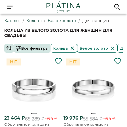
Каталог
/
Кольца
/
Белое золото
/
Для женщин
КОЛЬЦА ИЗ БЕЛОГО ЗОЛОТА ДЛЯ ЖЕНЩИН ДЛЯ
СВАДЬБЫ
Все фильтры
Кольца
Белое золото
Дл
23 464
₽
19 976
₽
-64%
-64%
65 289
₽
55 584
₽
Обручальное кольцо из
Обручальное кольцо из