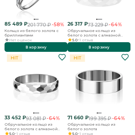
85 489
₽
26 317
₽
-58%
-64%
201 770
₽
73 229
₽
Кольцо из белого золота с
Обручальное кольцо из
бриллиантами
белого золота с алмазной
гранью
Нет оценок
5.0
1
отзыв
В корзину
В корзину
33 452
₽
71 660
₽
-64%
-64%
93 081
₽
199 395
₽
Обручальное кольцо из
Обручальное кольцо из
белого золота с алмазной
белого золота
гранью
5.0
1
отзыв
5.0
1
отзыв