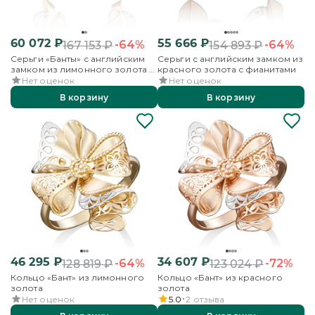
60 072
₽
55 666
₽
-64%
-64%
167 153
₽
154 893
₽
Серьги «Банты» с английским
Серьги с английским замком из
замком из лимонного золота с
красного золота с фианитами
фианитами
Нет оценок
Нет оценок
В корзину
В корзину
46 295
₽
34 607
₽
-64%
-72%
128 819
₽
123 024
₽
Кольцо «Бант» из лимонного
Кольцо «Бант» из красного
золота
золота
Нет оценок
5.0
2
отзыва