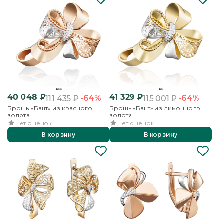
40 048
₽
41 329
₽
-64%
-64%
111 435
₽
115 001
₽
Брошь «Бант» из красного
Брошь «Бант» из лимонного
золота
золота
Нет оценок
Нет оценок
В корзину
В корзину