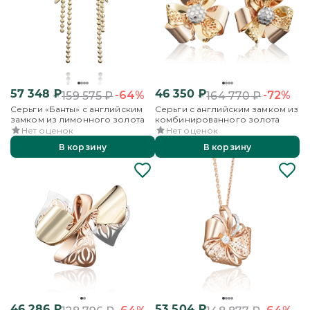
57 348
₽
46 350
₽
-64%
-72%
159 575
₽
164 770
₽
Серьги «Банты» с английским
Серьги с английским замком из
замком из лимонного золота
комбинированного золота
Нет оценок
Нет оценок
В корзину
В корзину
46 286
₽
53 504
₽