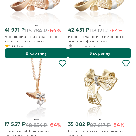
41 971
₽
42 451
₽
-64%
-64%
116 784
₽
118 121
₽
Брошь «Бант» из красного
Брошь «Бант» из лимонного
золота с фианитами
золота с фианитами
5.0
1
отзыв
Нет оценок
В корзину
В корзину
17 557
₽
35 082
₽
-64%
-64%
48 854
₽
97 617
₽
Подвеска «Шляпка» из
Брошь «Бант» из лимонного
красного золота
золота