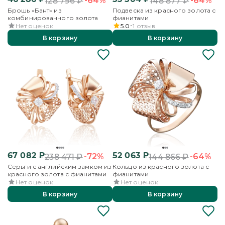
-64%
-64%
128 796
₽
148 877
₽
Брошь «Бант» из
Подвеска из красного золота с
комбинированного золота
фианитами
Нет оценок
5.0
1
отзыв
В корзину
В корзину
67 082
₽
52 063
₽
-72%
-64%
238 471
₽
144 866
₽
Серьги с английским замком из
Кольцо из красного золота с
красного золота с фианитами
фианитами
Нет оценок
Нет оценок
В корзину
В корзину