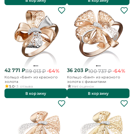
В корзину
В корзину
42 771
₽
36 203
₽
-64%
-64%
119 013
₽
100 737
₽
Кольцо «Бант» из красного
Кольцо «Бант» из красного
золота
золота с фианитами
5.0
3
отзыва
Нет оценок
В корзину
В корзину