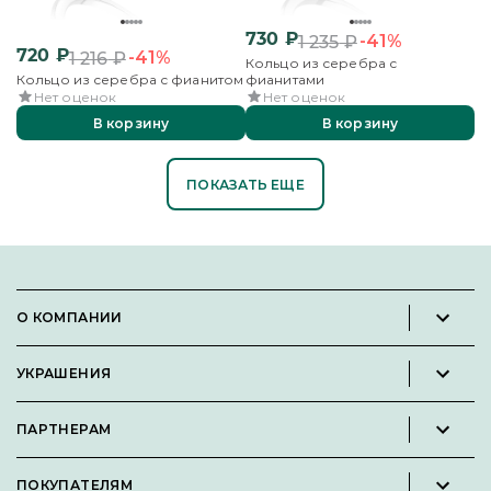
730
₽
-41%
1 235
₽
720
₽
-41%
1 216
₽
Кольцо из серебра с
Кольцо из серебра с фианитом
фианитами
Нет оценок
Нет оценок
В корзину
В корзину
ПОКАЗАТЬ ЕЩЕ
О КОМПАНИИ
Новости и пресс-релизы
УКРАШЕНИЯ
Вакансии
Каталог
Философия
ПАРТНЕРАМ
Кольца
Контакты
Стать партнёром
Серьги
Пользовательское соглашение
ПОКУПАТЕЛЯМ