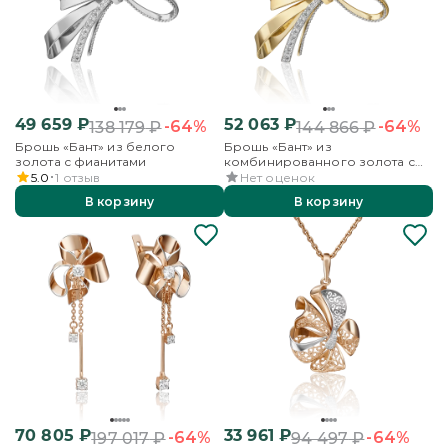
49 659
₽
52 063
₽
-64%
-64%
138 179
₽
144 866
₽
Брошь «Бант» из белого
Брошь «Бант» из
золота с фианитами
комбинированного золота с
фианитами
5.0
1
отзыв
Нет оценок
В корзину
В корзину
70 805
₽
33 961
₽
-64%
-64%
197 017
₽
94 497
₽