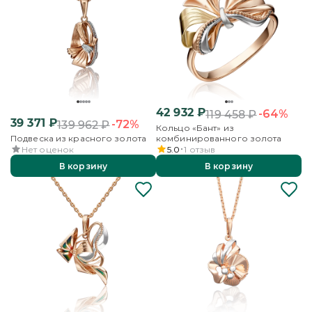
42 932
₽
-64%
119 458
₽
39 371
₽
-72%
139 962
₽
Кольцо «Бант» из
Подвеска из красного золота
комбинированного золота
Нет оценок
5.0
1
отзыв
В корзину
В корзину