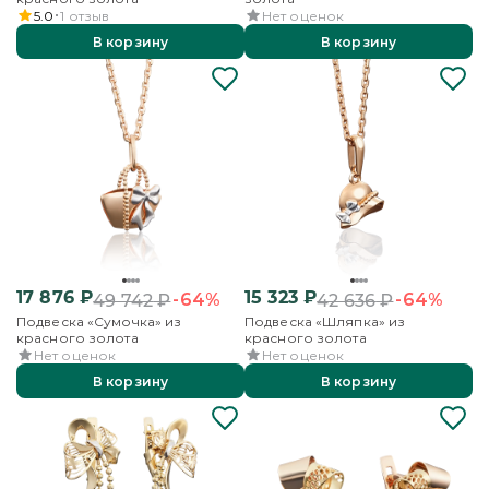
5.0
1
отзыв
Нет оценок
В корзину
В корзину
17 876
₽
15 323
₽
-64%
-64%
49 742
₽
42 636
₽
Подвеска «Сумочка» из
Подвеска «Шляпка» из
красного золота
красного золота
Нет оценок
Нет оценок
В корзину
В корзину