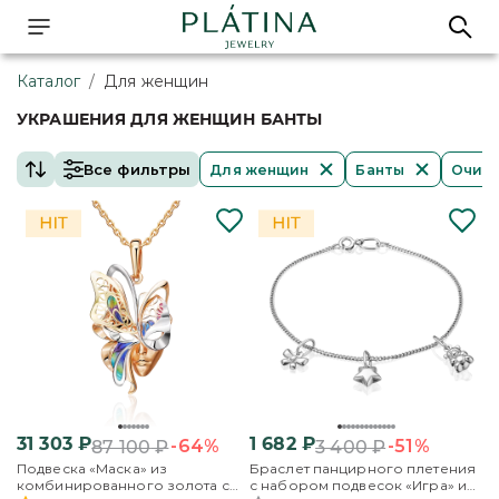
Каталог
/
Для женщин
УКРАШЕНИЯ ДЛЯ ЖЕНЩИН БАНТЫ
Все фильтры
Для женщин
Банты
Очист
31 303
₽
1 682
₽
-64%
-51%
87 100
₽
3 400
₽
Подвеска «Маска» из
Браслет панцирного плетения
комбинированного золота с
с набором подвесок «Игра» из