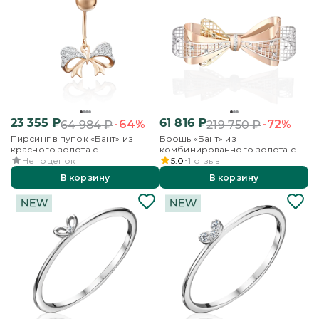
23 355
₽
61 816
₽
-64%
-72%
64 984
₽
219 750
₽
Пирсинг в пупок «Бант» из
Брошь «Бант» из
красного золота с
комбинированного золота с
синтетическими вставками
фианитами
Нет оценок
5.0
1
отзыв
В корзину
В корзину