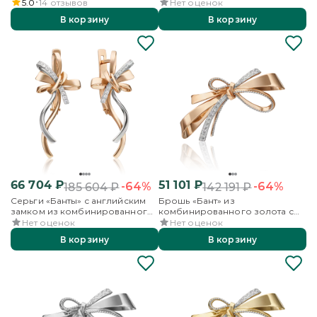
эмалью
серебра
5.0
14
отзывов
Нет оценок
В корзину
В корзину
66 704
₽
51 101
₽
-64%
-64%
185 604
₽
142 191
₽
Серьги «Банты» с английским
Брошь «Бант» из
замком из комбинированного
комбинированного золота с
золота с фианитами
фианитами
Нет оценок
Нет оценок
В корзину
В корзину