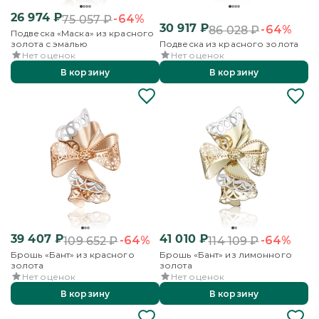
26 974
₽
-64%
75 057
₽
30 917
₽
-64%
86 028
₽
Подвеска «Маска» из красного
золота с эмалью
Подвеска из красного золота
Нет оценок
Нет оценок
В корзину
В корзину
39 407
₽
41 010
₽
-64%
-64%
109 652
₽
114 109
₽
Брошь «Бант» из красного
Брошь «Бант» из лимонного
золота
золота
Нет оценок
Нет оценок
В корзину
В корзину