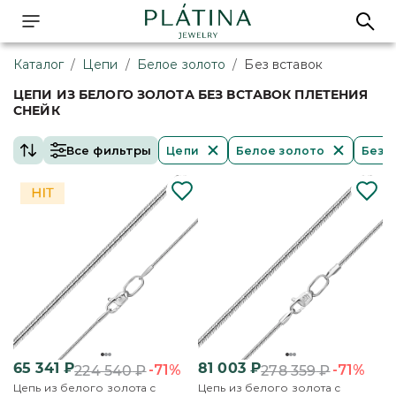
Каталог
/
Цепи
/
Белое золото
/
Без вставок
ЦЕПИ ИЗ БЕЛОГО ЗОЛОТА БЕЗ ВСТАВОК ПЛЕТЕНИЯ
СНЕЙК
Все фильтры
Цепи
Белое золото
Без в
65 341
₽
81 003
₽
-71%
-71%
224 540
₽
278 359
₽
Цепь из белого золота с
Цепь из белого золота с