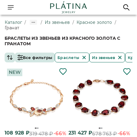
Каталог
/
/
Из звеньев
/
Красное золото
/
Гранат
БРАСЛЕТЫ ИЗ ЗВЕНЬЕВ ИЗ КРАСНОГО ЗОЛОТА С
ГРАНАТОМ
Все фильтры
Браслеты
Из звеньев
Кра
108 928
₽
231 427
₽
-66%
-66%
319 478
₽
678 763
₽