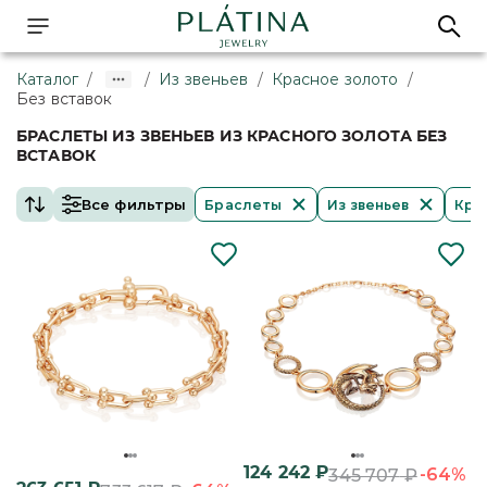
Каталог
/
/
Из звеньев
/
Красное золото
/
Без вставок
БРАСЛЕТЫ ИЗ ЗВЕНЬЕВ ИЗ КРАСНОГО ЗОЛОТА БЕЗ
ВСТАВОК
Все фильтры
Браслеты
Из звеньев
Кра
124 242
₽
-64%
345 707
₽