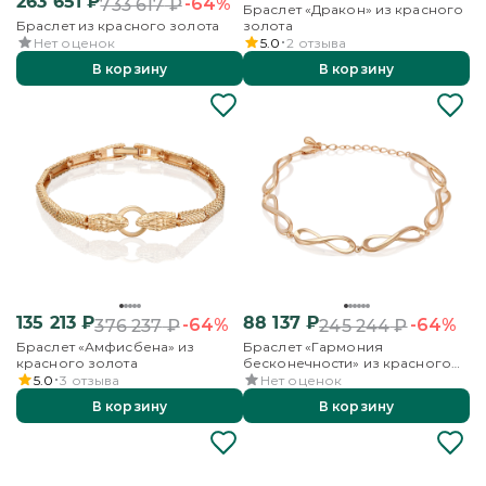
263 651
₽
-64%
733 617
₽
Браслет «Дракон» из красного
Браслет из красного золота
золота
Нет оценок
5.0
2
отзыва
В корзину
В корзину
135 213
₽
88 137
₽
-64%
-64%
376 237
₽
245 244
₽
Браслет «Амфисбена» из
Браслет «Гармония
красного золота
бесконечности» из красного
золота
5.0
3
отзыва
Нет оценок
В корзину
В корзину