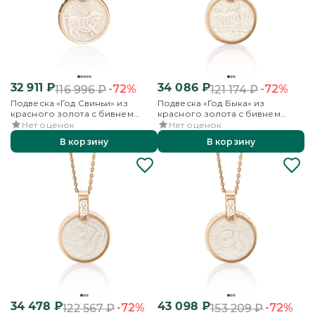
32 911
₽
34 086
₽
-72%
-72%
116 996
₽
121 174
₽
Подвеска «Год Свиньи» из
Подвеска «Год Быка» из
красного золота с бивнем
красного золота с бивнем
мамонта и эмалью
мамонта и эмалью
Нет оценок
Нет оценок
В корзину
В корзину
34 478
₽
43 098
₽
-72%
-72%
122 567
₽
153 209
₽