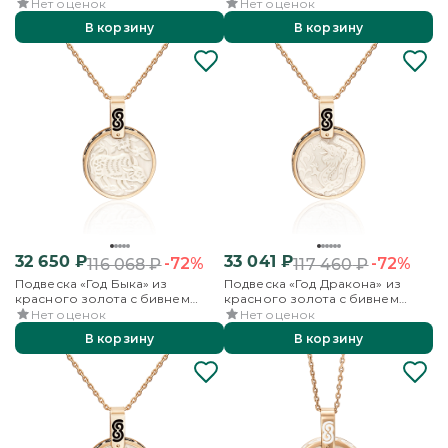
мамонта и эмалью
мамонта и эмалью
Нет оценок
Нет оценок
В корзину
В корзину
32 650
₽
33 041
₽
-72%
-72%
116 068
₽
117 460
₽
Подвеска «Год Быка» из
Подвеска «Год Дракона» из
красного золота с бивнем
красного золота с бивнем
мамонта и эмалью
мамонта и эмалью
Нет оценок
Нет оценок
В корзину
В корзину