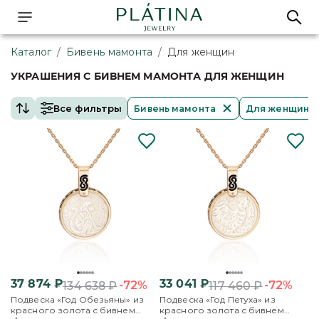
Каталог
/
Бивень мамонта
/
Для женщин
УКРАШЕНИЯ С БИВНЕМ МАМОНТА ДЛЯ ЖЕНЩИН
Все фильтры
Бивень мамонта
Для женщин
37 874
₽
33 041
₽
-72%
-72%
134 638
₽
117 460
₽
Подвеска «Год Обезьяны» из
Подвеска «Год Петуха» из
красного золота с бивнем
красного золота с бивнем